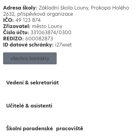
Adresa školy:
Základní škola Louny, Prokopa Holého
2632, příspěvková organizace
IČO:
49 123 874
Zřizovatel:
město Louny
Číslo účtu:
331063874/0300
REDIZO:
600082873
ID datové schránky:
i27wiet
všechny kontakty
Vedení & sekretariát
Učitelé & asistenti
Školní poradenské pracoviště