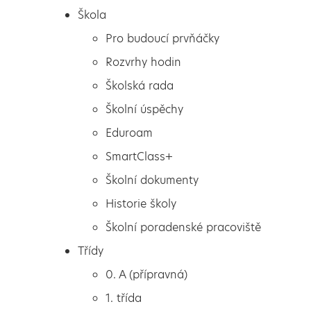
Škola
Pro budoucí prvňáčky
Rozvrhy hodin
Školská rada
Školní úspěchy
Eduroam
SmartClass+
Školní dokumenty
Historie školy
Školní poradenské pracoviště
Škola
Okresní kolo Mc Donald’s
Třídy
Pro budoucí prvňáčky
Cup
0. A (přípravná)
Rozvrhy hodin
1. třída
Školská rada