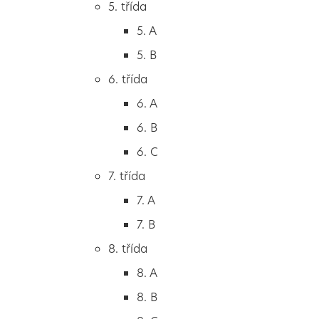
5. třída
2. B
5. A
2. C
5. B
3. třída
6. třída
3. A
6. A
3. B
6. B
3. C
6. C
4. třída
7. třída
4. A
7. A
4. B
7. B
5. třída
8. třída
5. A
8. A
5. B
8. B
6. třída