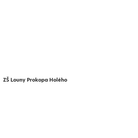
ZŠ Louny Prokopa Holého
Vytvořeno
Školalokou
2024