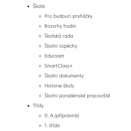
Škola
Pro budoucí prvňáčky
Rozvrhy hodin
Školská rada
Školní úspěchy
Eduroam
SmartClass+
Školní dokumenty
Historie školy
Školní poradenské pracoviště
Škola
Okresní kolo biologické
Třídy
Pro budoucí prvňáčky
olympiády
0. A (přípravná)
Rozvrhy hodin
1. třída
Školská rada