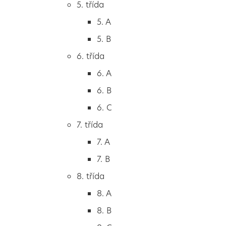
5. třída
2. B
5. A
2. C
5. B
3. třída
6. třída
3. A
6. A
3. B
6. B
3. C
6. C
4. třída
7. třída
4. A
7. A
4. B
7. B
5. třída
8. třída
5. A
8. A
5. B
8. B
6. třída