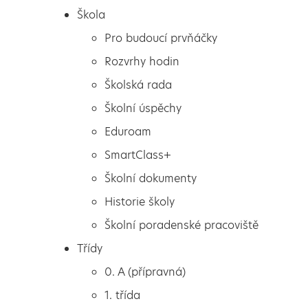
Škola
Pro budoucí prvňáčky
Rozvrhy hodin
Školská rada
Školní úspěchy
Eduroam
SmartClass+
Školní dokumenty
Historie školy
Školní poradenské pracoviště
Škola
Od 18. 11. 2020 se vracejí
Třídy
Pro budoucí prvňáčky
žáci 1. a 2. ročníku do
0. A (přípravná)
Rozvrhy hodin
školy
1. třída
Školská rada