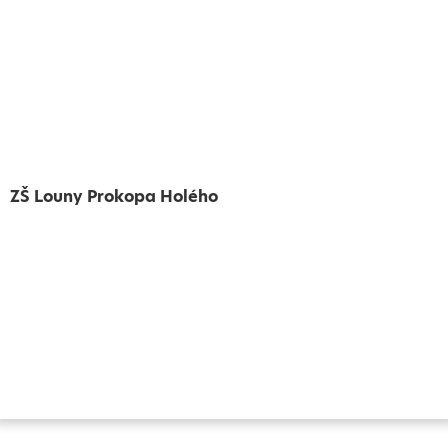
ZŠ Louny Prokopa Holého
Vytvořeno
Školalokou
2024
Prohlášení o přístupnosti