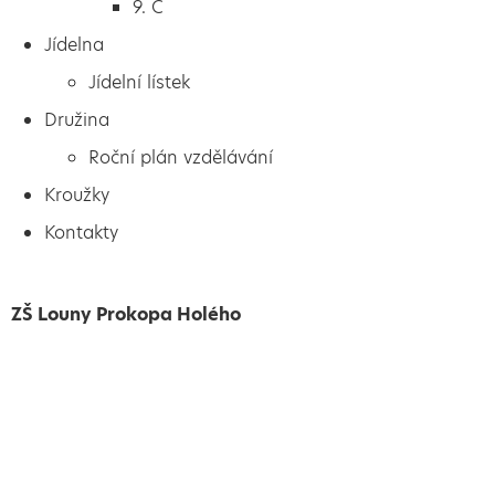
9. C
Jídelna
Jídelní lístek
Družina
Roční plán vzdělávání
Kroužky
Kontakty
ZŠ Louny Prokopa Holého
Vytvořeno
Školalokou
2024