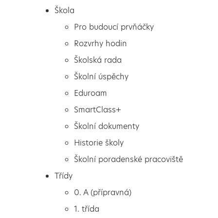
Škola
Pro budoucí prvňáčky
Rozvrhy hodin
Školská rada
Školní úspěchy
Eduroam
SmartClass+
Školní dokumenty
Historie školy
Školní poradenské pracoviště
Škola
Nestresuj se stresem
Třídy
Pro budoucí prvňáčky
0. A (přípravná)
Rozvrhy hodin
1. třída
Školská rada