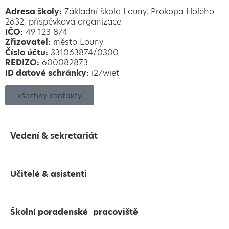
Adresa školy:
Základní škola Louny, Prokopa Holého
2632, příspěvková organizace
IČO:
49 123 874
Zřizovatel:
město Louny
Číslo účtu:
331063874/0300
REDIZO:
600082873
ID datové schránky:
i27wiet
všechny kontakty
Vedení & sekretariát
Učitelé & asistenti
Školní poradenské pracoviště