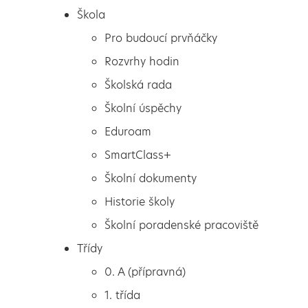
Škola
Pro budoucí prvňáčky
Rozvrhy hodin
Školská rada
Školní úspěchy
Eduroam
SmartClass+
Školní dokumenty
Historie školy
Školní poradenské pracoviště
Škola
Návštěva knihovny
Třídy
Pro budoucí prvňáčky
0. A (přípravná)
Rozvrhy hodin
1. třída
Školská rada