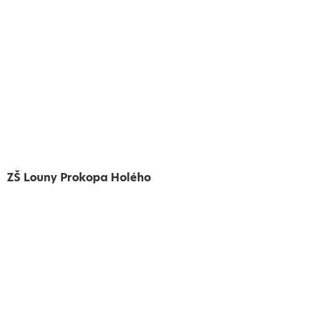
ZŠ Louny Prokopa Holého
Vytvořeno
Školalokou
2024