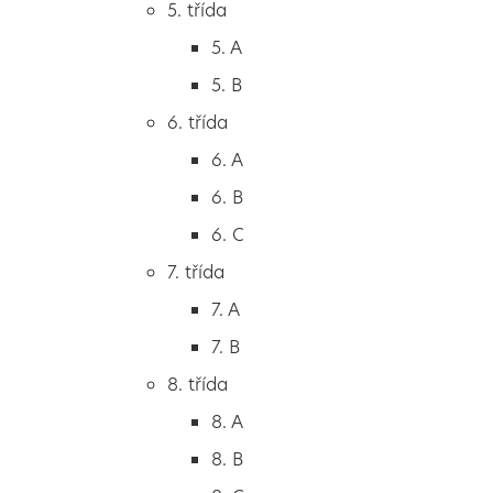
5. třída
2. B
5. A
2. C
5. B
3. třída
6. třída
3. A
6. A
3. B
6. B
3. C
6. C
4. třída
7. třída
4. A
7. A
4. B
7. B
5. třída
8. třída
5. A
8. A
5. B
8. B
6. třída