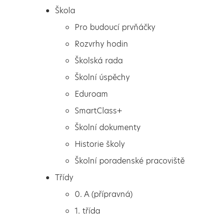
Škola
Pro budoucí prvňáčky
Rozvrhy hodin
Školská rada
Školní úspěchy
Eduroam
SmartClass+
Školní dokumenty
Historie školy
Školní poradenské pracoviště
Škola
Modernizace školy
Třídy
Pro budoucí prvňáčky
pokračuje
0. A (přípravná)
Rozvrhy hodin
1. třída
Školská rada