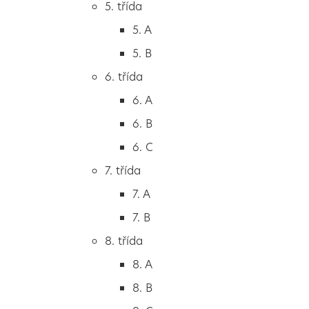
5. třída
2. B
5. A
2. C
5. B
3. třída
6. třída
3. A
6. A
3. B
6. B
3. C
6. C
4. třída
7. třída
4. A
7. A
4. B
7. B
5. třída
8. třída
5. A
8. A
5. B
8. B
6. třída