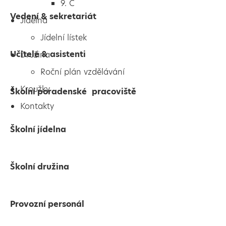
9. C
Vedení & sekretariát
Jídelna
Jídelní lístek
Učitelé & asistenti
Družina
Roční plán vzdělávání
Kroužky
Školní poradenské pracoviště
Kontakty
Školní jídelna
Školní družina
Provozní personál