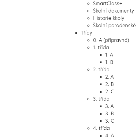
SmartClass+
Školní dokumenty
Historie školy
Školní poradenské 
Třídy
0. A (přípravná)
1. třída
1. A
1. B
2. třída
2. A
2. B
2. C
3. třída
3. A
3. B
3. C
4. třída
4. A