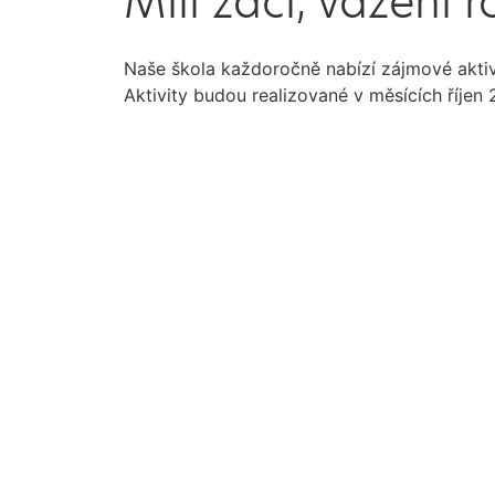
Milí žáci, vážení r
Naše škola každoročně nabízí zájmové aktivi
Aktivity budou realizované v měsících říjen