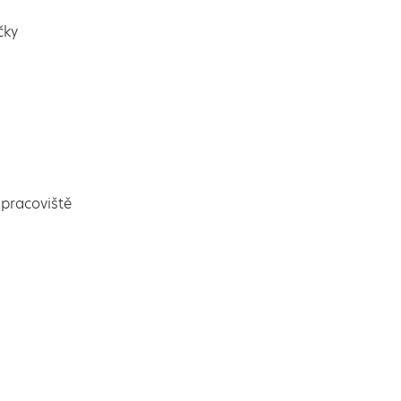
čky
pracoviště