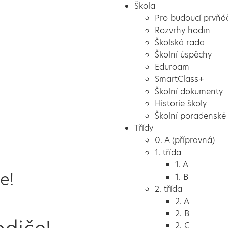
Škola
Pro budoucí prvňá
Rozvrhy hodin
Školská rada
Školní úspěchy
Eduroam
SmartClass+
Školní dokumenty
Historie školy
Školní poradenské 
Třídy
0. A (přípravná)
1. třída
1. A
e!
1. B
2. třída
2. A
2. B
2. C