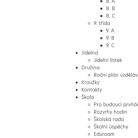
8. A
8. B
8. C
9. třída
9. A
9. B
9. C
Jídelna
Jídelní lístek
Družina
Roční plán vzděláv
Kroužky
Kontakty
Škola
Pro budoucí prvňá
Rozvrhy hodin
Školská rada
Školní úspěchy
Eduroam