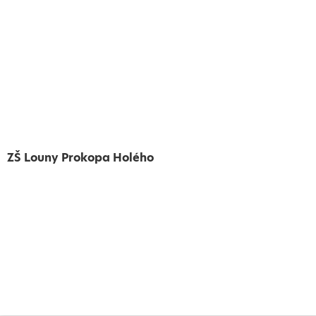
ZŠ Louny Prokopa Holého
Vytvořeno
Školalokou
2024
Prohlášení o přístupnosti