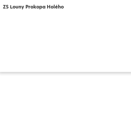
ZŠ Louny Prokopa Holého
Vytvořeno
Školalokou
2024
Prohlášení o přístupnosti