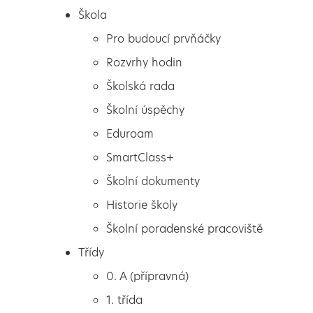
Škola
Škola
Mikuláš a jeho tlupa
Pro budoucí prvňáčky
Pro budoucí prvňáčky
Rozvrhy hodin
Rozvrhy hodin
Školská rada
Mikuláš a jeho tlupa
Školská rada
Školní úspěchy
Školní úspěchy
Eduroam
Eduroam
I letos k nám přišel Mikuláš s čerty a anděly. Hříšníci
SmartClass+
museli slíbit, že se polepší. Za básničky nakonec všichni
SmartClass+
Školní dokumenty
dostali sladkou odměnu.
Školní dokumenty
Historie školy
Historie školy
Školní poradenské pracoviště
Školní poradenské pracoviště
Třídy
Třídy
0. A (přípravná)
0. A (přípravná)
1. třída