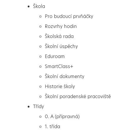
Škola
Pro budoucí prvňáčky
Rozvrhy hodin
Školská rada
Školní úspěchy
Eduroam
SmartClass+
Školní dokumenty
Historie školy
Školní poradenské pracoviště
Škola
Masopustní průvod
Třídy
Pro budoucí prvňáčky
0. A (přípravná)
Rozvrhy hodin
1. třída
Školská rada