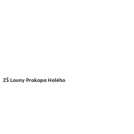
ZŠ Louny Prokopa Holého
Vytvořeno
Školalokou
2024