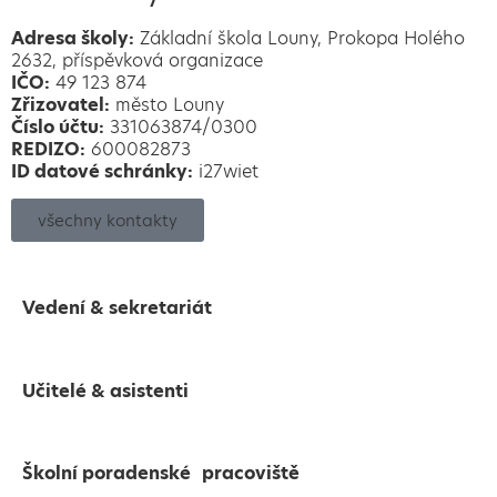
Adresa školy:
Základní škola Louny, Prokopa Holého
2632, příspěvková organizace
IČO:
49 123 874
Zřizovatel:
město Louny
Číslo účtu:
331063874/0300
REDIZO:
600082873
ID datové schránky:
i27wiet
všechny kontakty
Vedení & sekretariát
Učitelé & asistenti
Školní poradenské pracoviště