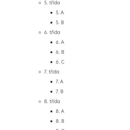
5. třída
2. B
5. A
2. C
5. B
3. třída
6. třída
3. A
6. A
3. B
6. B
3. C
6. C
4. třída
7. třída
4. A
7. A
4. B
7. B
5. třída
8. třída
5. A
8. A
5. B
8. B
6. třída