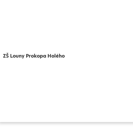
ZŠ Louny Prokopa Holého
Vytvořeno
Školalokou
2024
Prohlášení o přístupnosti