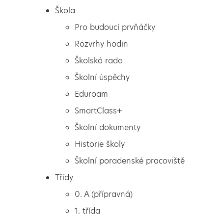
Škola
Pro budoucí prvňáčky
Rozvrhy hodin
Školská rada
Školní úspěchy
Eduroam
SmartClass+
Školní dokumenty
Historie školy
Školní poradenské pracoviště
Škola
Maminky mají svátek
Třídy
Pro budoucí prvňáčky
0. A (přípravná)
Rozvrhy hodin
1. třída
Školská rada