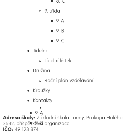
8. C
6. A
9. třída
6. B
9. A
6. C
9. B
7. třída
9. C
7. A
Jídelna
7. B
Jídelní lístek
8. třída
Družina
8. A
Další aktuality
Roční plán vzdělávání
8. B
Kroužky
8. C
Kontakty
Kontakty
9. třída
9. A
Adresa školy:
Základní škola Louny, Prokopa Holého
9. B
2632, příspěvková organizace
IČO:
49 123 874