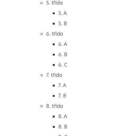
5. třída
2. B
5. A
2. C
5. B
3. třída
6. třída
3. A
6. A
3. B
6. B
3. C
6. C
4. třída
7. třída
4. A
7. A
4. B
7. B
5. třída
8. třída
5. A
8. A
5. B
8. B
6. třída