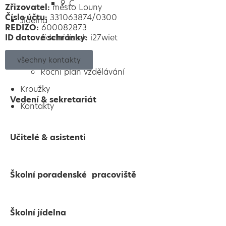
9. C
Zřizovatel:
město Louny
Číslo účtu:
331063874/0300
Jídelna
REDIZO:
600082873
ID datové schránky:
Jídelní lístek
i27wiet
Družina
všechny kontakty
Roční plán vzdělávání
Kroužky
Vedení & sekretariát
Kontakty
Učitelé & asistenti
Školní poradenské pracoviště
Školní jídelna