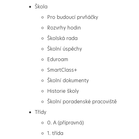
Škola
Pro budoucí prvňáčky
Rozvrhy hodin
Školská rada
Školní úspěchy
Eduroam
SmartClass+
Školní dokumenty
Historie školy
Školní poradenské pracoviště
Škola
Malované kamínky
Třídy
Pro budoucí prvňáčky
0. A (přípravná)
Rozvrhy hodin
1. třída
Školská rada