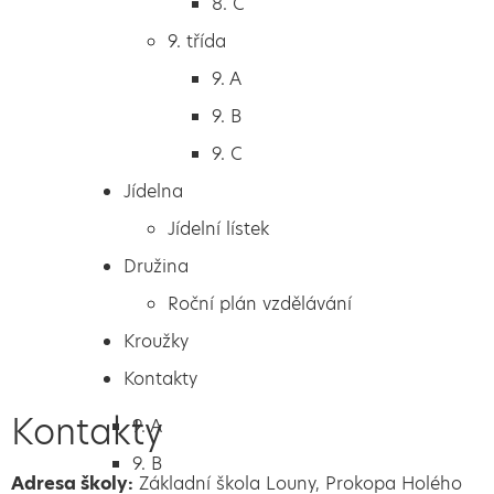
8. C
6. A
9. třída
6. B
9. A
6. C
9. B
7. třída
9. C
7. A
Jídelna
7. B
Jídelní lístek
8. třída
Družina
8. A
Roční plán vzdělávání
8. B
Další aktuality
Kroužky
8. C
Kontakty
9. třída
Kontakty
9. A
9. B
Adresa školy:
Základní škola Louny, Prokopa Holého