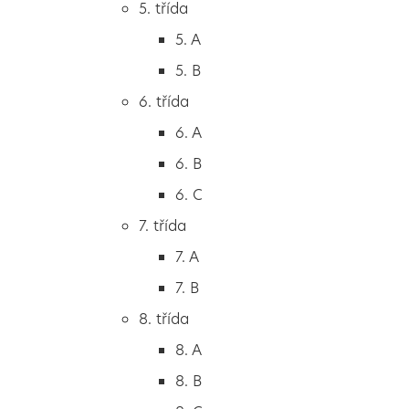
5. třída
2. B
5. A
2. C
5. B
3. třída
6. třída
3. A
6. A
3. B
6. B
3. C
6. C
4. třída
7. třída
4. A
7. A
4. B
7. B
5. třída
8. třída
5. A
8. A
5. B
8. B
6. třída