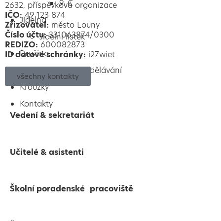
9. C
2632, příspěvková organizace
IČO:
49 123 874
Jídelna
Zřizovatel:
město Louny
Číslo účtu:
331063874/0300
Jídelní lístek
REDIZO:
600082873
Družina
ID datové schránky:
i27wiet
Roční plán vzdělávání
všechny kontakty
Kroužky
Kontakty
Vedení & sekretariát
Učitelé & asistenti
Školní poradenské pracoviště