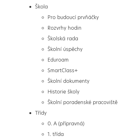
Škola
Pro budoucí prvňáčky
Rozvrhy hodin
Školská rada
Školní úspěchy
Eduroam
SmartClass+
Školní dokumenty
Historie školy
Školní poradenské pracoviště
Škola
Loučení
Třídy
Pro budoucí prvňáčky
0. A (přípravná)
Rozvrhy hodin
1. třída
Školská rada