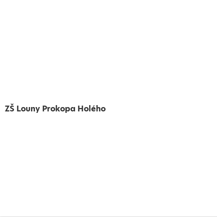
ZŠ Louny Prokopa Holého
Vytvořeno
Školalokou
2024
Prohlášení o přístupnosti