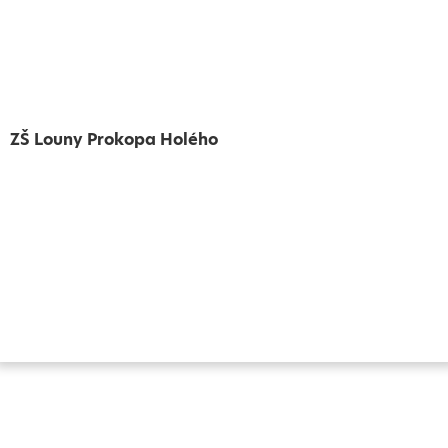
ZŠ Louny Prokopa Holého
Vytvořeno
Školalokou
2024
Prohlášení o přístupnosti