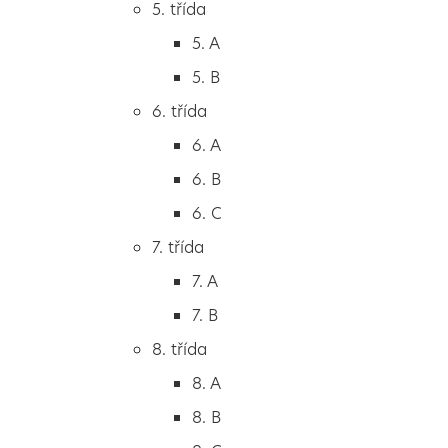
5. třída
2. B
5. A
2. C
5. B
3. třída
6. třída
3. A
6. A
3. B
6. B
3. C
6. C
4. třída
7. třída
4. A
7. A
4. B
7. B
5. třída
8. třída
5. A
8. A
5. B
8. B
6. třída