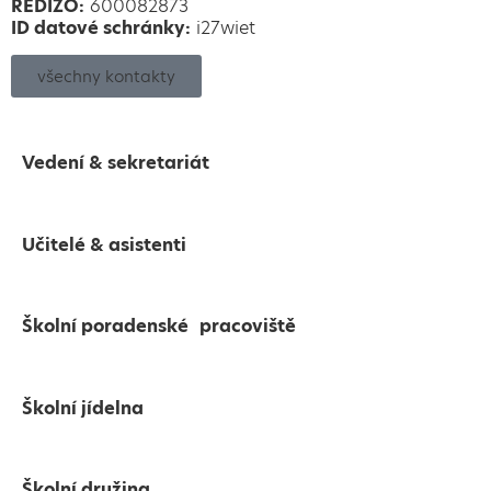
REDIZO:
600082873
ID datové schránky:
i27wiet
všechny kontakty
Vedení & sekretariát
Učitelé & asistenti
Školní poradenské pracoviště
Školní jídelna
Školní družina