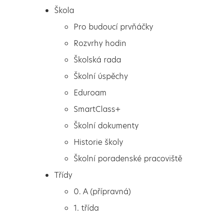
Škola
Pro budoucí prvňáčky
Rozvrhy hodin
Školská rada
Školní úspěchy
Eduroam
SmartClass+
Školní dokumenty
Historie školy
Školní poradenské pracoviště
Škola
Kulturní středa s
Třídy
Pro budoucí prvňáčky
DIVADLEM LETADLO
0. A (přípravná)
Rozvrhy hodin
1. třída
Školská rada