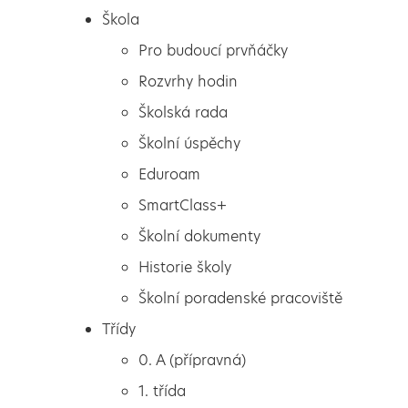
Škola
Pro budoucí prvňáčky
Rozvrhy hodin
Školská rada
Školní úspěchy
Eduroam
SmartClass+
Školní dokumenty
Historie školy
Školní poradenské pracoviště
Škola
Kuchtíci ve školní družině
Třídy
Pro budoucí prvňáčky
0. A (přípravná)
Rozvrhy hodin
1. třída
Školská rada