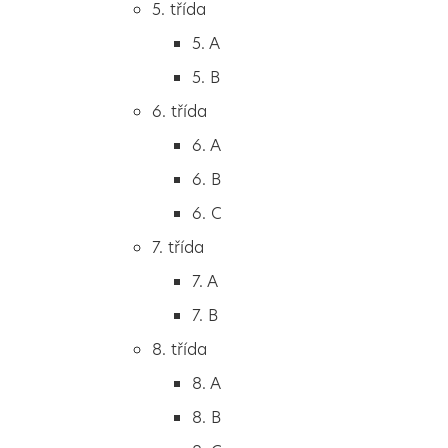
5. třída
2. B
5. A
2. C
5. B
3. třída
6. třída
3. A
6. A
3. B
6. B
3. C
6. C
4. třída
7. třída
4. A
7. A
4. B
7. B
5. třída
8. třída
5. A
8. A
5. B
8. B
6. třída