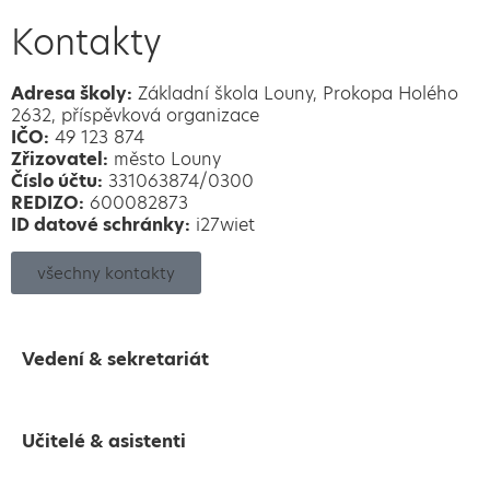
Kontakty
Adresa školy:
Základní škola Louny, Prokopa Holého
2632, příspěvková organizace
IČO:
49 123 874
Zřizovatel:
město Louny
Číslo účtu:
331063874/0300
REDIZO:
600082873
ID datové schránky:
i27wiet
všechny kontakty
Vedení & sekretariát
Učitelé & asistenti