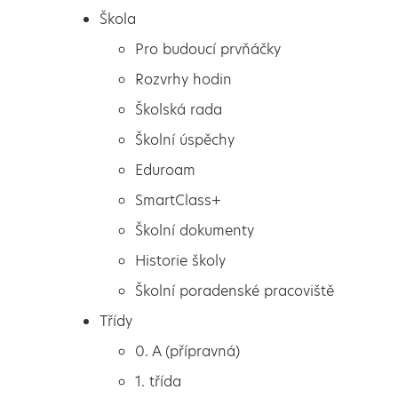
Škola
Pro budoucí prvňáčky
Rozvrhy hodin
Školská rada
Školní úspěchy
Eduroam
SmartClass+
Školní dokumenty
Historie školy
Školní poradenské pracoviště
Škola
Kroužek gymnastiky
Třídy
Pro budoucí prvňáčky
2023/24
0. A (přípravná)
Rozvrhy hodin
1. třída
Školská rada