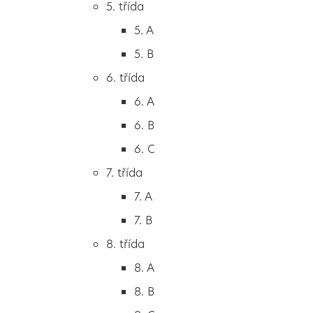
5. třída
2. B
5. A
2. C
5. B
3. třída
6. třída
3. A
6. A
3. B
6. B
3. C
6. C
4. třída
7. třída
4. A
7. A
4. B
7. B
5. třída
8. třída
5. A
8. A
5. B
8. B
6. třída