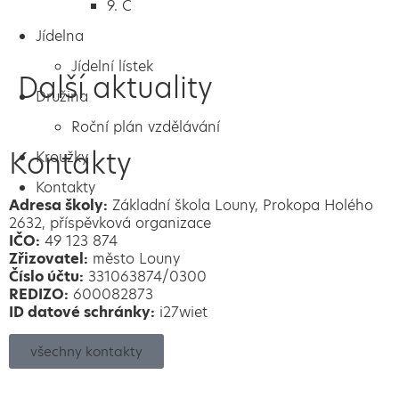
9. C
Jídelna
Jídelní lístek
Další aktuality
Družina
Roční plán vzdělávání
Kontakty
Kroužky
Kontakty
Adresa školy:
Základní škola Louny, Prokopa Holého
2632, příspěvková organizace
IČO:
49 123 874
Zřizovatel:
město Louny
Číslo účtu:
331063874/0300
REDIZO:
600082873
ID datové schránky:
i27wiet
všechny kontakty