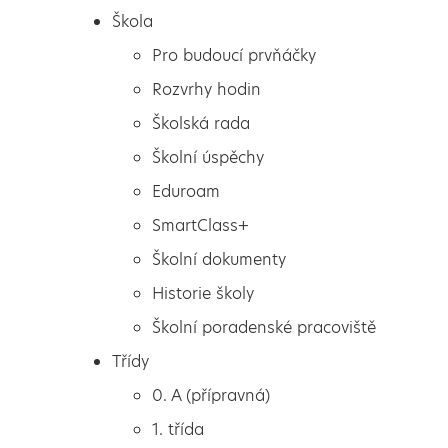
Škola
Pro budoucí prvňáčky
Rozvrhy hodin
Školská rada
Školní úspěchy
Eduroam
SmartClass+
Školní dokumenty
Historie školy
Školní poradenské pracoviště
Škola
Kreativní tvoření
Třídy
Pro budoucí prvňáčky
0. A (přípravná)
Rozvrhy hodin
1. třída
Školská rada