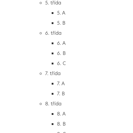
5. třída
2. B
5. A
2. C
5. B
3. třída
6. třída
3. A
6. A
3. B
6. B
3. C
6. C
4. třída
7. třída
4. A
7. A
4. B
7. B
5. třída
8. třída
5. A
8. A
5. B
8. B
6. třída