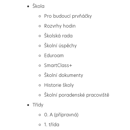
Škola
Pro budoucí prvňáčky
Rozvrhy hodin
Školská rada
Školní úspěchy
Eduroam
SmartClass+
Školní dokumenty
Historie školy
Školní poradenské pracoviště
Škola
Kouzelná parta
Třídy
Pro budoucí prvňáčky
0. A (přípravná)
Rozvrhy hodin
1. třída
Školská rada