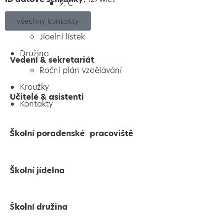
9. C
Jídelna
všechny kontakty
Jídelní lístek
Družina
Vedení & sekretariát
Roční plán vzdělávání
Kroužky
Učitelé & asistenti
Kontakty
Školní poradenské pracoviště
Školní jídelna
Školní družina