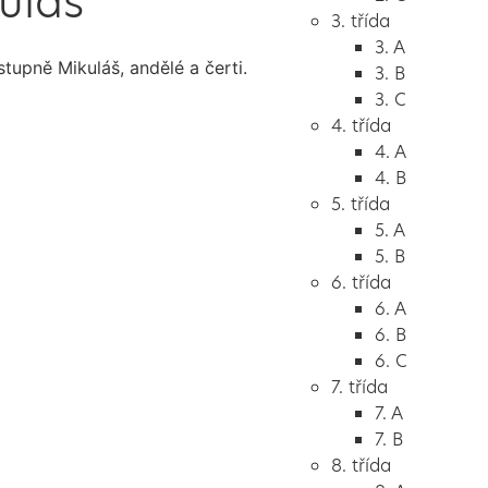
uláš
3. třída
3. A
 stupně Mikuláš, andělé a čerti.
3. B
3. C
4. třída
4. A
4. B
5. třída
5. A
5. B
6. třída
6. A
6. B
6. C
7. třída
7. A
7. B
8. třída