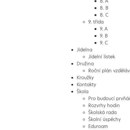
8. A
8. B
8. C
9. třída
9. A
9. B
9. C
Jídelna
Jídelní lístek
Družina
Roční plán vzděláv
Kroužky
Kontakty
Škola
Pro budoucí prvňá
Rozvrhy hodin
Školská rada
Školní úspěchy
Eduroam