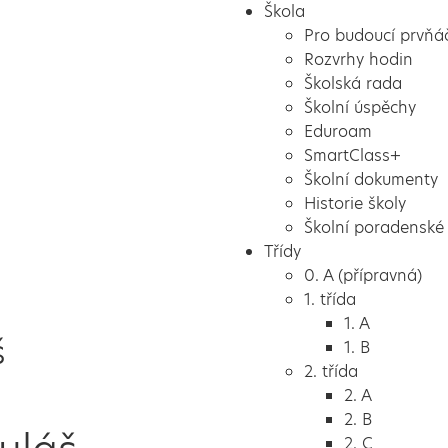
Škola
Pro budoucí prvňá
Rozvrhy hodin
Školská rada
Školní úspěchy
Eduroam
SmartClass+
Školní dokumenty
Historie školy
Školní poradenské 
Třídy
0. A (přípravná)
1. třída
1. A
š
1. B
2. třída
2. A
2. B
2. C