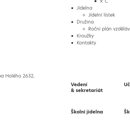
9. C
Jídelna
Jídelní lístek
Družina
Roční plán vzděláv
Kroužky
Kontakty
pa Holého 2632,
Vedení
Uč
& sekretariát
Školní jídelna
Šk