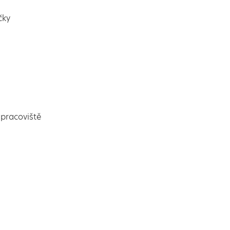
čky
pracoviště