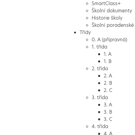
SmartClass+
Školní dokumenty
Historie školy
Školní poradenské 
Třídy
0. A (přípravná)
1. třída
1. A
1. B
2. třída
2. A
2. B
2. C
3. třída
3. A
3. B
3. C
4. třída
4. A