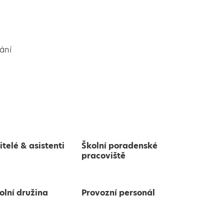
ání
itelé & asistenti
Školní poradenské
pracoviště
olní družina
Provozní personál