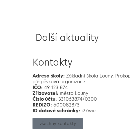
Další aktuality
Kontakty
Adresa školy:
Základní škola Louny, Proko
příspěvková organizace
IČO:
49 123 874
Zřizovatel:
město Louny
Číslo účtu:
331063874/0300
REDIZO:
600082873
ID datové schránky:
i27wiet
všechny kontakty