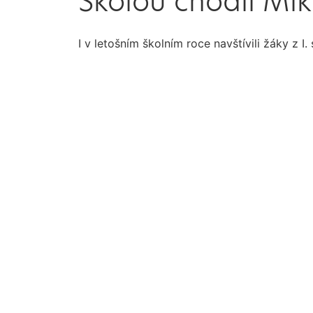
Školou chodil Mik
I v letošním školním roce navštívili žáky z I.