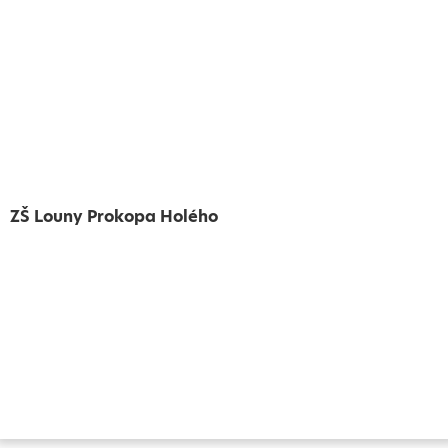
ZŠ Louny Prokopa Holého
Vytvořeno
Školalokou
2024
Prohlášení o přístupnosti