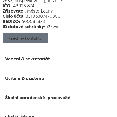
2632, příspěvková organizace
IČO:
49 123 874
Zřizovatel:
město Louny
Číslo účtu:
331063874/0300
REDIZO:
600082873
ID datové schránky:
i27wiet
všechny kontakty
Vedení & sekretariát
Učitelé & asistenti
Školní poradenské pracoviště