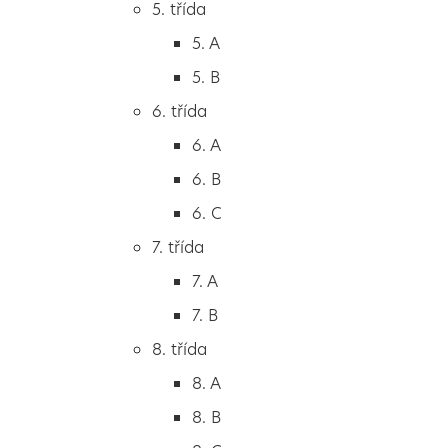
5. třída
2. B
5. A
2. C
5. B
3. třída
6. třída
3. A
6. A
3. B
6. B
3. C
6. C
4. třída
7. třída
4. A
7. A
4. B
7. B
5. třída
8. třída
5. A
8. A
5. B
8. B
6. třída