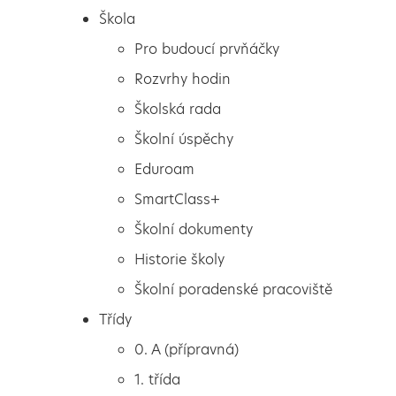
Škola
Pro budoucí prvňáčky
Rozvrhy hodin
Školská rada
Školní úspěchy
Eduroam
SmartClass+
Školní dokumenty
Historie školy
Školní poradenské pracoviště
Škola
Školní výlet
Třídy
Pro budoucí prvňáčky
0. A (přípravná)
Rozvrhy hodin
1. třída
Školská rada