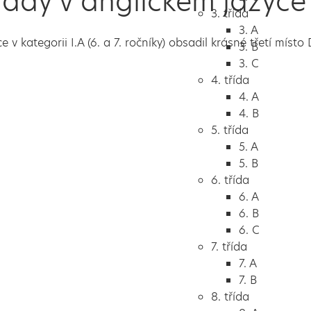
iády v anglickém jazyce
3. třída
3. A
ce v kategorii I.A (6. a 7. ročníky) obsadil krásné třetí 
3. B
3. C
4. třída
4. A
4. B
5. třída
5. A
5. B
6. třída
6. A
6. B
6. C
7. třída
7. A
7. B
8. třída