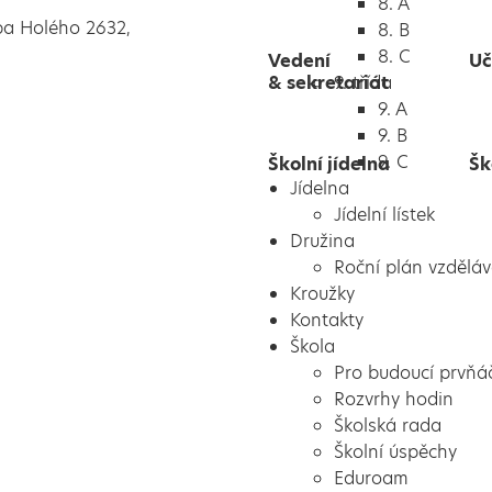
8. A
pa Holého 2632,
8. B
8. C
Vedení
Uč
& sekretariát
9. třída
9. A
9. B
9. C
Školní jídelna
Šk
Jídelna
Jídelní lístek
Družina
Roční plán vzděláv
Kroužky
Kontakty
Škola
Pro budoucí prvňá
Rozvrhy hodin
Školská rada
Školní úspěchy
Eduroam