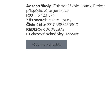
Adresa školy:
Základní škola Louny, Proko
příspěvková organizace
IČO:
49 123 874
Zřizovatel:
město Louny
Číslo účtu:
331063874/0300
REDIZO:
600082873
ID datové schránky:
i27wiet
všechny kontakty