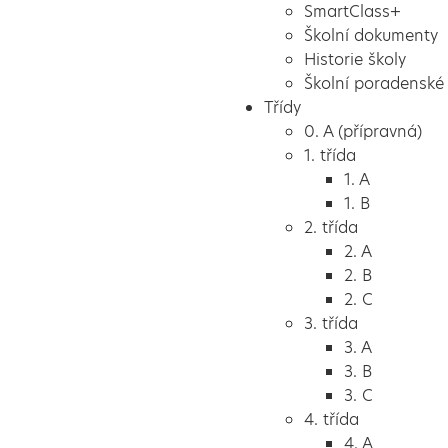
SmartClass+
Školní dokumenty
Historie školy
Školní poradenské 
Třídy
0. A (přípravná)
1. třída
1. A
1. B
2. třída
2. A
2. B
2. C
3. třída
3. A
3. B
3. C
4. třída
4. A