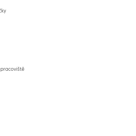
čky
pracoviště