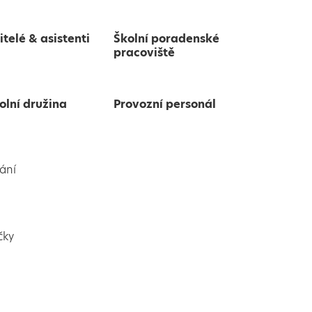
itelé & asistenti
Školní poradenské
pracoviště
olní družina
Provozní personál
ání
čky