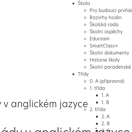
Škola
Pro budoucí prvňá
Rozvrhy hodin
Školská rada
Školní úspěchy
Eduroam
SmartClass+
Školní dokumenty
Historie školy
Školní poradenské 
Třídy
0. A (přípravná)
1. třída
1. A
y v anglickém jazyce
1. B
2. třída
2. A
2. B
2. C