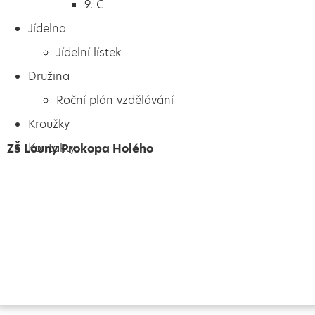
9. C
Jídelna
Jídelní lístek
Družina
Roční plán vzdělávání
Kroužky
Kontakty
ZŠ Louny Prokopa Holého
Vytvořeno
Školalokou
2024
Prohlášení o přístupnosti