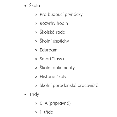
Škola
Pro budoucí prvňáčky
Rozvrhy hodin
Školská rada
Školní úspěchy
Eduroam
SmartClass+
Školní dokumenty
Historie školy
Školní poradenské pracoviště
Škola
Křižovatky české a
Třídy
Pro budoucí prvňáčky
československé státnosti
0. A (přípravná)
Rozvrhy hodin
1. třída
Školská rada