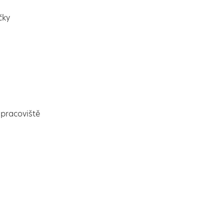
čky
pracoviště