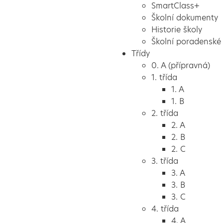
SmartClass+
Školní dokumenty
Historie školy
Školní poradenské 
Třídy
0. A (přípravná)
1. třída
1. A
1. B
2. třída
2. A
2. B
2. C
3. třída
3. A
3. B
3. C
4. třída
4. A