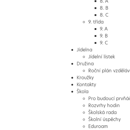
8. A
8. B
8. C
9. třída
9. A
9. B
9. C
Jídelna
Jídelní lístek
Družina
Roční plán vzděláv
Kroužky
Kontakty
Škola
Pro budoucí prvňá
Rozvrhy hodin
Školská rada
Školní úspěchy
Eduroam