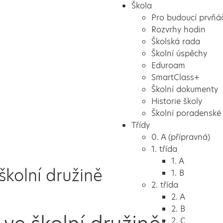
Škola
Pro budoucí prvňá
Rozvrhy hodin
Školská rada
Školní úspěchy
Eduroam
SmartClass+
Školní dokumenty
Historie školy
Školní poradenské 
Třídy
0. A (přípravná)
1. třída
1. A
školní družině
1. B
2. třída
2. A
2. B
2. C