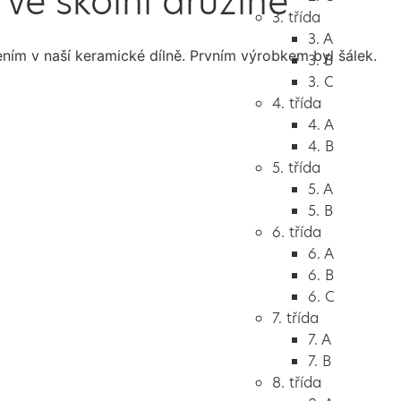
 ve školní družině
3. třída
3. A
ím v naší keramické dílně. Prvním výrobkem byl šálek.
3. B
3. C
4. třída
4. A
4. B
5. třída
5. A
5. B
6. třída
6. A
6. B
6. C
7. třída
7. A
7. B
8. třída