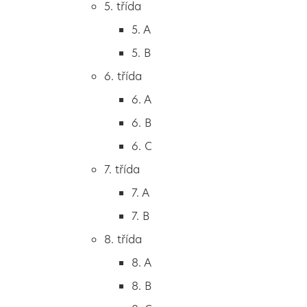
5. třída
2. B
5. A
2. C
5. B
3. třída
6. třída
3. A
6. A
3. B
6. B
3. C
6. C
4. třída
7. třída
4. A
7. A
4. B
7. B
5. třída
8. třída
5. A
8. A
5. B
8. B
6. třída