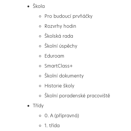
Škola
Pro budoucí prvňáčky
Rozvrhy hodin
Školská rada
Školní úspěchy
Eduroam
SmartClass+
Školní dokumenty
Historie školy
Školní poradenské pracoviště
Škola
Říjen má mnoho podob
Třídy
Pro budoucí prvňáčky
0. A (přípravná)
Rozvrhy hodin
1. třída
Školská rada