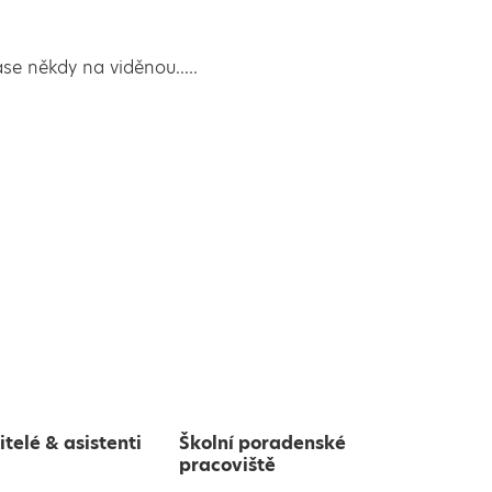
se někdy na viděnou.....
itelé & asistenti
Školní poradenské
pracoviště