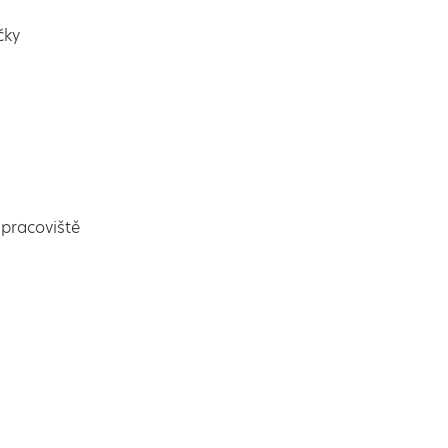
čky
pracoviště