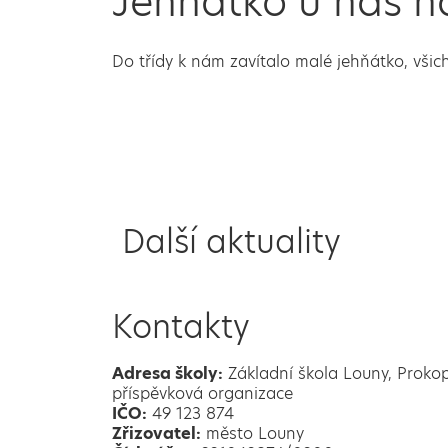
Jehňátko u nás n
Do třídy k nám zavítalo malé jehňátko, všich
Další aktuality
Kontakty
Adresa školy:
Základní škola Louny, Proko
příspěvková organizace
IČO:
49 123 874
Zřizovatel:
město Louny