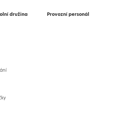
olní družina
Provozní personál
ání
čky