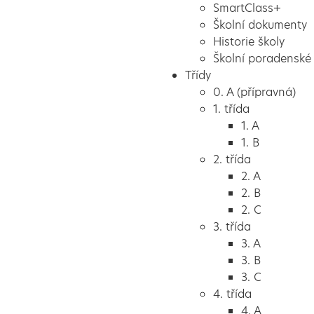
SmartClass+
Školní dokumenty
Historie školy
Školní poradenské 
Třídy
0. A (přípravná)
1. třída
1. A
1. B
2. třída
2. A
2. B
2. C
3. třída
3. A
3. B
3. C
4. třída
4. A