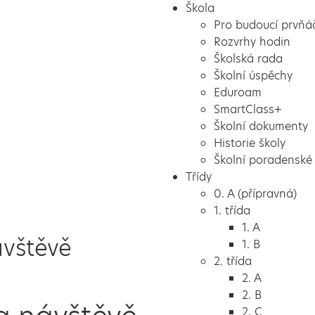
Škola
Pro budoucí prvňá
Rozvrhy hodin
Školská rada
Školní úspěchy
Eduroam
SmartClass+
Školní dokumenty
Historie školy
Školní poradenské 
Třídy
0. A (přípravná)
1. třída
1. A
ávštěvě
1. B
2. třída
2. A
2. B
2. C