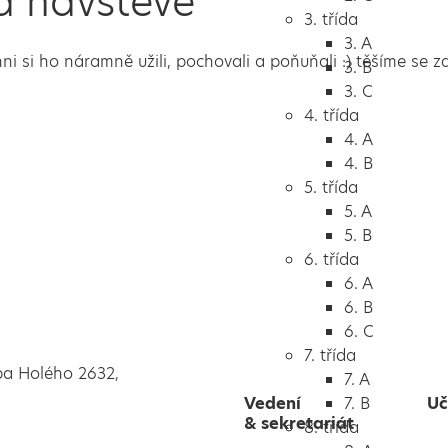
a návštěvě
3. třída
3. A
ni si ho náramně užili, pochovali a poňuňali :) těšíme se za
3. B
3. C
4. třída
4. A
4. B
5. třída
5. A
5. B
6. třída
6. A
6. B
6. C
7. třída
pa Holého 2632,
7. A
Vedení
7. B
Uč
& sekretariát
8. třída