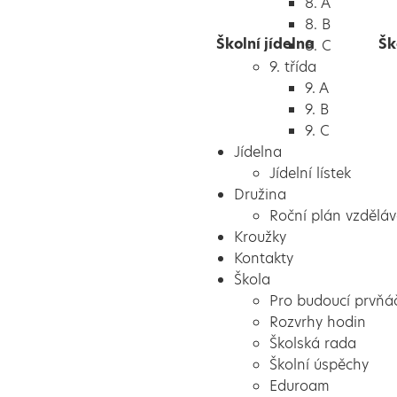
8. A
8. B
Školní jídelna
Šk
8. C
9. třída
9. A
9. B
9. C
Jídelna
Jídelní lístek
Družina
Roční plán vzděláv
Kroužky
Kontakty
Škola
Pro budoucí prvňá
Rozvrhy hodin
Školská rada
Školní úspěchy
Eduroam