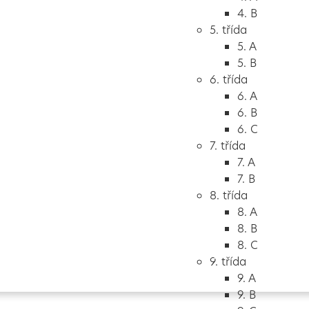
4. B
5. třída
5. A
5. B
6. třída
6. A
6. B
6. C
7. třída
7. A
7. B
8. třída
8. A
8. B
8. C
Vytvořeno
Školalokou
2024
9. třída
9. A
9. B