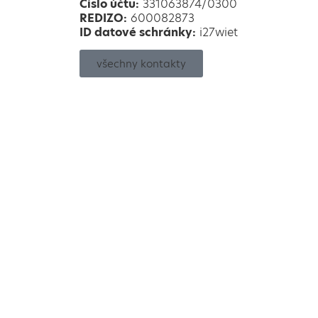
Číslo účtu:
331063874/0300
REDIZO:
600082873
ID datové schránky:
i27wiet
všechny kontakty