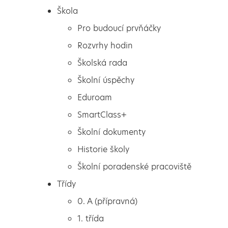
Škola
Pro budoucí prvňáčky
Rozvrhy hodin
Školská rada
Školní úspěchy
Eduroam
SmartClass+
Školní dokumenty
Historie školy
Školní poradenské pracoviště
Škola
Jaro je tady
Třídy
Pro budoucí prvňáčky
0. A (přípravná)
Rozvrhy hodin
1. třída
Školská rada