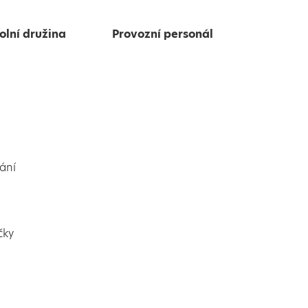
olní družina
Provozní personál
ání
čky