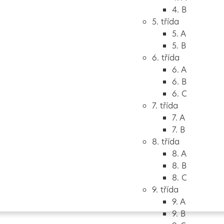
4. B
5. třída
5. A
5. B
6. třída
6. A
6. B
6. C
7. třída
7. A
7. B
8. třída
8. A
8. B
8. C
Vytvořeno
Školalokou
2024
9. třída
9. A
9. B