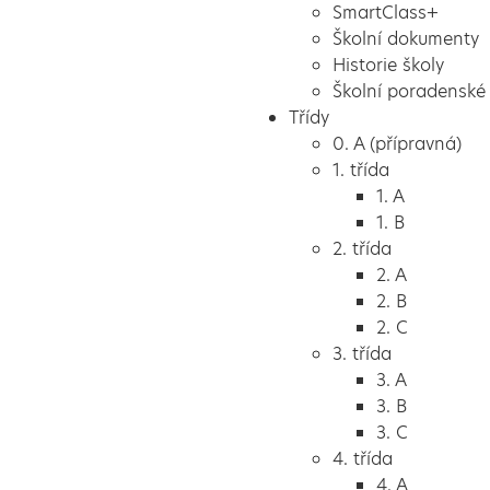
SmartClass+
Školní dokumenty
Historie školy
Školní poradenské 
Třídy
0. A (přípravná)
1. třída
1. A
1. B
2. třída
2. A
2. B
2. C
3. třída
3. A
3. B
3. C
4. třída
4. A