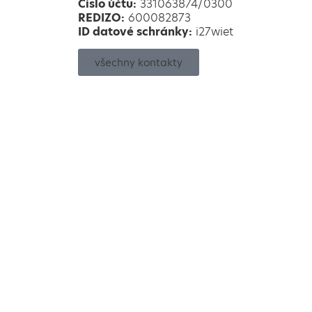
Číslo účtu:
331063874/0300
REDIZO:
600082873
ID datové schránky:
i27wiet
všechny kontakty