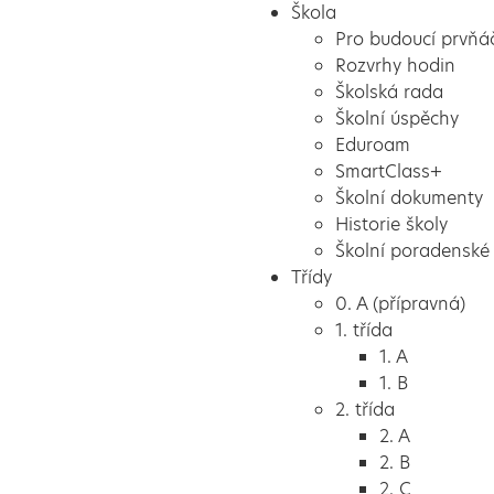
Škola
Pro budoucí prvňá
Rozvrhy hodin
Školská rada
Školní úspěchy
Eduroam
SmartClass+
Školní dokumenty
Historie školy
Školní poradenské 
Třídy
0. A (přípravná)
1. třída
1. A
1. B
2. třída
2. A
2. B
2. C