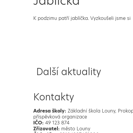
Jablíčka
K podzimu patří jablíčka. Vyzkoušeli jsme si
Další aktuality
Kontakty
Adresa školy:
Základní škola Louny, Proko
příspěvková organizace
IČO:
49 123 874
Zřizovatel:
město Louny