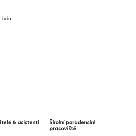
třídu.
itelé & asistenti
Školní poradenské
pracoviště