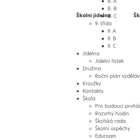
8. A
8. B
Školní jídelna
Šk
8. C
9. třída
9. A
9. B
9. C
Jídelna
Jídelní lístek
Družina
Roční plán vzděláv
Kroužky
Kontakty
Škola
Pro budoucí prvňá
Rozvrhy hodin
Školská rada
Školní úspěchy
Eduroam