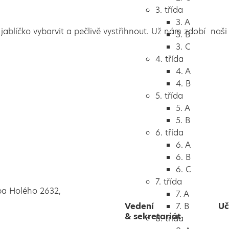
3. třída
3. A
 jablíčko vybarvit a pečlivě vystřihnout. Už nám zdobí naši 
3. B
3. C
4. třída
4. A
4. B
5. třída
5. A
5. B
6. třída
6. A
6. B
6. C
7. třída
pa Holého 2632,
7. A
Vedení
7. B
Uč
& sekretariát
8. třída