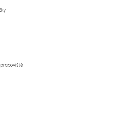
čky
pracoviště