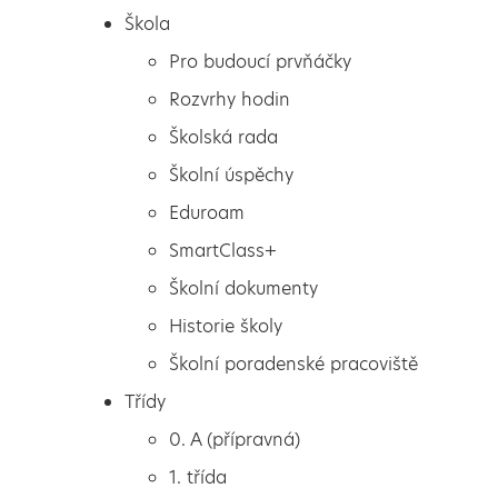
Škola
Pro budoucí prvňáčky
Rozvrhy hodin
Školská rada
Školní úspěchy
Eduroam
SmartClass+
Školní dokumenty
Historie školy
Školní poradenské pracoviště
Škola
IQ Landie
Třídy
Pro budoucí prvňáčky
0. A (přípravná)
Rozvrhy hodin
1. třída
Školská rada