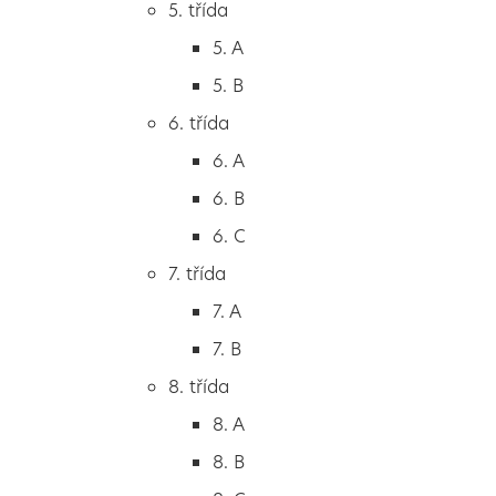
5. třída
2. B
5. A
2. C
5. B
3. třída
6. třída
3. A
6. A
3. B
6. B
3. C
6. C
4. třída
7. třída
4. A
7. A
4. B
7. B
5. třída
8. třída
5. A
8. A
5. B
8. B
6. třída