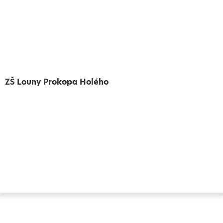
ZŠ Louny Prokopa Holého
Vytvořeno
Školalokou
2024
Prohlášení o přístupnosti