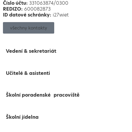
Číslo účtu:
331063874/0300
REDIZO:
600082873
ID datové schránky:
i27wiet
všechny kontakty
Vedení & sekretariát
Učitelé & asistenti
Školní poradenské pracoviště
Školní jídelna