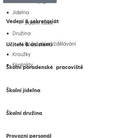
9. C
Jídelna
Vedení & sekretariát
Jídelní lístek
Družina
Roční plán vzdělávání
Učitelé & asistenti
Kroužky
Kontakty
Školní poradenské pracoviště
Školní jídelna
Školní družina
Provozní personál