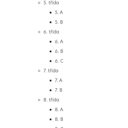
5. třída
2. B
5. A
2. C
5. B
3. třída
6. třída
3. A
6. A
3. B
6. B
3. C
6. C
4. třída
7. třída
4. A
7. A
4. B
7. B
5. třída
8. třída
5. A
8. A
5. B
8. B
6. třída