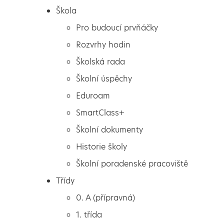
Škola
Pro budoucí prvňáčky
Rozvrhy hodin
Školská rada
Školní úspěchy
Eduroam
SmartClass+
Školní dokumenty
Historie školy
Školní poradenské pracoviště
Škola
Informace školní jídelny
Třídy
Pro budoucí prvňáčky
0. A (přípravná)
Rozvrhy hodin
1. třída
Školská rada