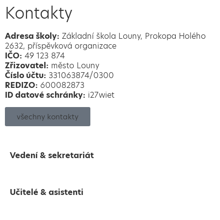
Kontakty
Adresa školy:
Základní škola Louny, Prokopa Holého
2632, příspěvková organizace
IČO:
49 123 874
Zřizovatel:
město Louny
Číslo účtu:
331063874/0300
REDIZO:
600082873
ID datové schránky:
i27wiet
všechny kontakty
Vedení & sekretariát
Učitelé & asistenti