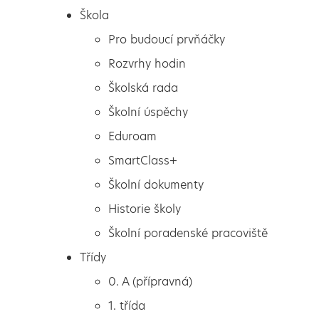
Škola
Pro budoucí prvňáčky
Rozvrhy hodin
Školská rada
Školní úspěchy
Eduroam
SmartClass+
Školní dokumenty
Historie školy
Školní poradenské pracoviště
Škola
Hra na obchod ve školní
Třídy
Pro budoucí prvňáčky
družině
0. A (přípravná)
Rozvrhy hodin
1. třída
Školská rada