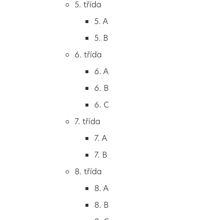
5. třída
2. B
5. A
2. C
5. B
3. třída
6. třída
3. A
6. A
3. B
6. B
3. C
6. C
4. třída
7. třída
4. A
7. A
4. B
7. B
5. třída
8. třída
5. A
8. A
5. B
8. B
6. třída