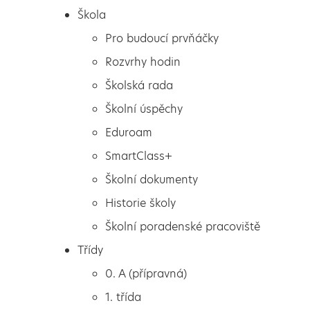
Škola
Pro budoucí prvňáčky
Rozvrhy hodin
Školská rada
Školní úspěchy
Eduroam
SmartClass+
Školní dokumenty
Historie školy
Školní poradenské pracoviště
Škola
Hřej, sluníčko, hřej v naší
Třídy
Pro budoucí prvňáčky
družině
0. A (přípravná)
Rozvrhy hodin
1. třída
Školská rada