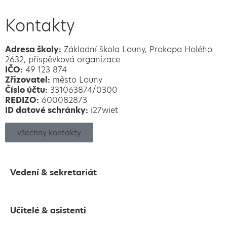
Kontakty
Adresa školy:
Základní škola Louny, Prokopa Holého
2632, příspěvková organizace
IČO:
49 123 874
Zřizovatel:
město Louny
Číslo účtu:
331063874/0300
REDIZO:
600082873
ID datové schránky:
i27wiet
všechny kontakty
Vedení & sekretariát
Učitelé & asistenti