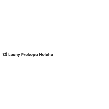
ZŠ Louny Prokopa Holého
Vytvořeno
Školalokou
2024
Prohlášení o přístupnosti