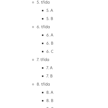
5. třída
2. B
5. A
2. C
5. B
3. třída
6. třída
3. A
6. A
3. B
6. B
3. C
6. C
4. třída
7. třída
4. A
7. A
4. B
7. B
5. třída
8. třída
5. A
8. A
5. B
8. B
6. třída