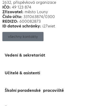
2632, příspěvková organizace
IČO:
49 123 874
Zřizovatel:
město Louny
Číslo účtu:
331063874/0300
REDIZO:
600082873
ID datové schránky:
i27wiet
všechny kontakty
Vedení & sekretariát
Učitelé & asistenti
Školní poradenské pracoviště