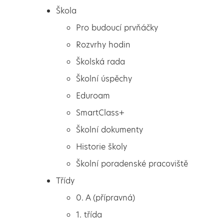
Škola
Pro budoucí prvňáčky
Rozvrhy hodin
Školská rada
Školní úspěchy
Eduroam
SmartClass+
Školní dokumenty
Historie školy
Školní poradenské pracoviště
Škola
Haloween
Třídy
Pro budoucí prvňáčky
0. A (přípravná)
Rozvrhy hodin
1. třída
Školská rada