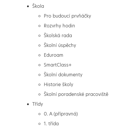
Škola
Pro budoucí prvňáčky
Rozvrhy hodin
Školská rada
Školní úspěchy
Eduroam
SmartClass+
Školní dokumenty
Historie školy
Školní poradenské pracoviště
Škola
Fond Sidus – vracíme
Třídy
Pro budoucí prvňáčky
dětem úsměvy
0. A (přípravná)
Rozvrhy hodin
1. třída
Školská rada