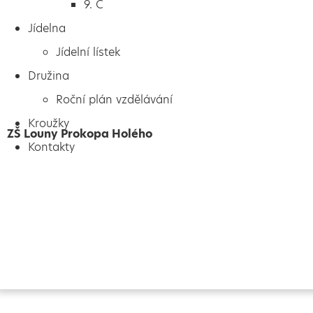
9. C
Jídelna
Jídelní lístek
Družina
Roční plán vzdělávání
Kroužky
ZŠ Louny Prokopa Holého
Kontakty
Vytvořeno
Školalokou
2024
Prohlášení o přístupnosti