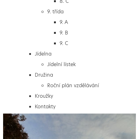
8. C
8. C
9. třída
9. třída
9. A
9. A
9. B
9. B
9. C
9. C
Jídelna
Jídelna
Jídelní lístek
Jídelní lístek
Družina
Družina
Roční plán vzdělávání
Roční plán vzdělávání
Kroužky
Kroužky
Kontakty
Kontakty