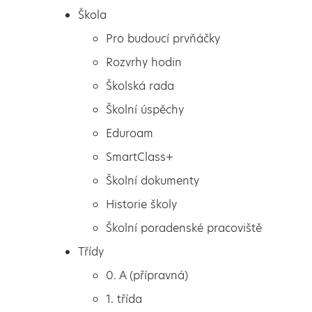
Škola
Škola
Exkurze do Terezína
Pro budoucí prvňáčky
Pro budoucí prvňáčky
Rozvrhy hodin
Rozvrhy hodin
Školská rada
Exkurze do Terezína
Školská rada
Školní úspěchy
Školní úspěchy
Eduroam
Eduroam
Dnes třídy 9. A, 9. B a 9. D absolvovaly exkurzi do
SmartClass+
pevnosti Terezín, která je v současné době památníkem
SmartClass+
Školní dokumenty
průběhu holocaustu na našem území.
Školní dokumenty
Historie školy
Historie školy
Školní poradenské pracoviště
Školní poradenské pracoviště
Třídy
Třídy
0. A (přípravná)
0. A (přípravná)
1. třída