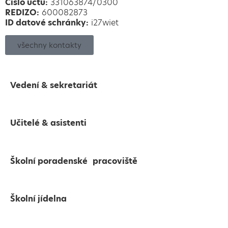
Číslo účtu:
331063874/0300
REDIZO:
600082873
ID datové schránky:
i27wiet
všechny kontakty
Vedení & sekretariát
Učitelé & asistenti
Školní poradenské pracoviště
Školní jídelna