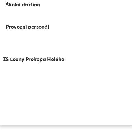
Školní družina
Provozní personál
ZŠ Louny Prokopa Holého
Vytvořeno
Školalokou
2024
Prohlášení o přístupnosti