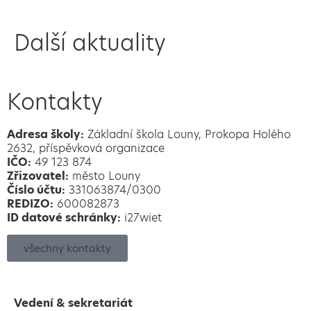
Další aktuality
Kontakty
Adresa školy:
Základní škola Louny, Prokopa Holého
2632, příspěvková organizace
IČO:
49 123 874
Zřizovatel:
město Louny
Číslo účtu:
331063874/0300
REDIZO:
600082873
ID datové schránky:
i27wiet
všechny kontakty
Vedení & sekretariát