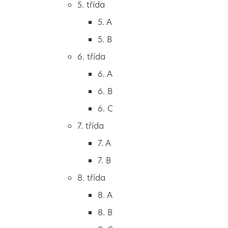
5. třída
2. B
5. A
2. C
5. B
3. třída
6. třída
3. A
6. A
3. B
6. B
3. C
6. C
4. třída
7. třída
4. A
7. A
4. B
7. B
5. třída
8. třída
5. A
8. A
5. B
8. B
6. třída