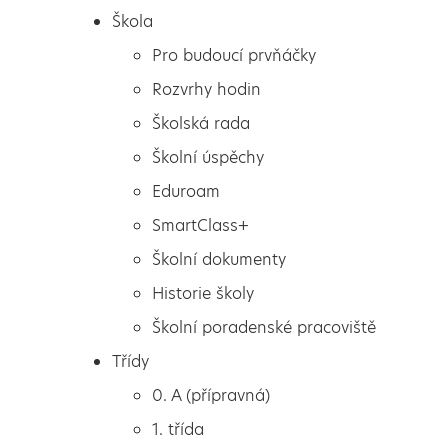
Škola
Pro budoucí prvňáčky
Rozvrhy hodin
Školská rada
Školní úspěchy
Eduroam
SmartClass+
Školní dokumenty
Historie školy
Školní poradenské pracoviště
Škola
Družinový kroužek
Třídy
Pro budoucí prvňáčky
Keramika
0. A (přípravná)
Rozvrhy hodin
1. třída
Školská rada