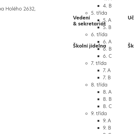
4. B
pa Holého 2632,
5. třída
Vedení
Uč
5. A
& sekretariát
5. B
6. třída
6. A
Školní jídelna
Šk
6. B
6. C
7. třída
7. A
7. B
8. třída
8. A
8. B
8. C
9. třída
9. A
9. B