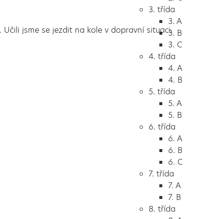
3. třída
3. A
 Učili jsme se jezdit na kole v dopravní situaci.
3. B
3. C
4. třída
4. A
4. B
5. třída
5. A
5. B
6. třída
6. A
6. B
6. C
7. třída
7. A
7. B
8. třída