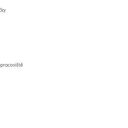
čky
pracoviště