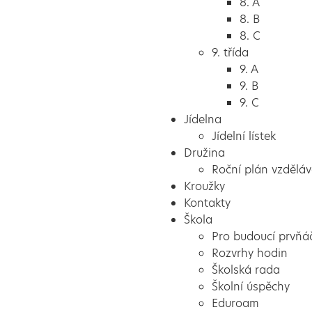
8. A
8. B
8. C
9. třída
9. A
9. B
9. C
Jídelna
Jídelní lístek
Družina
Roční plán vzděláv
Kroužky
Kontakty
Škola
Pro budoucí prvňá
Rozvrhy hodin
Školská rada
Školní úspěchy
Eduroam