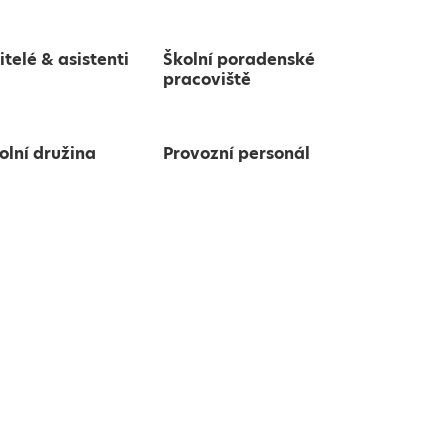
itelé & asistenti
Školní poradenské
pracoviště
olní družina
Provozní personál