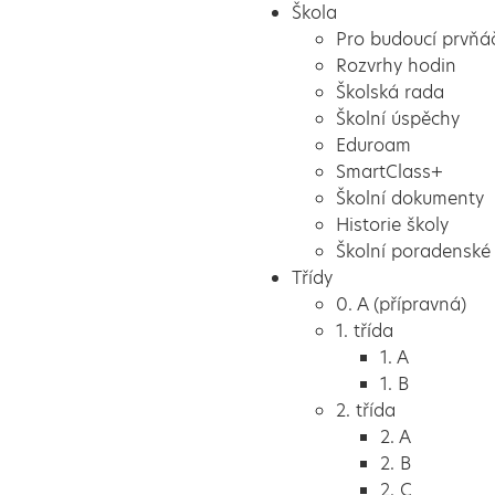
Škola
Pro budoucí prvňá
Rozvrhy hodin
Školská rada
Školní úspěchy
Eduroam
SmartClass+
Školní dokumenty
Historie školy
Školní poradenské 
Třídy
0. A (přípravná)
1. třída
1. A
1. B
2. třída
2. A
2. B
2. C