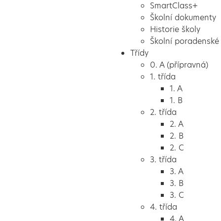
SmartClass+
Školní dokumenty
Historie školy
Školní poradenské 
Třídy
0. A (přípravná)
1. třída
1. A
1. B
2. třída
2. A
2. B
2. C
3. třída
3. A
3. B
3. C
4. třída
4. A