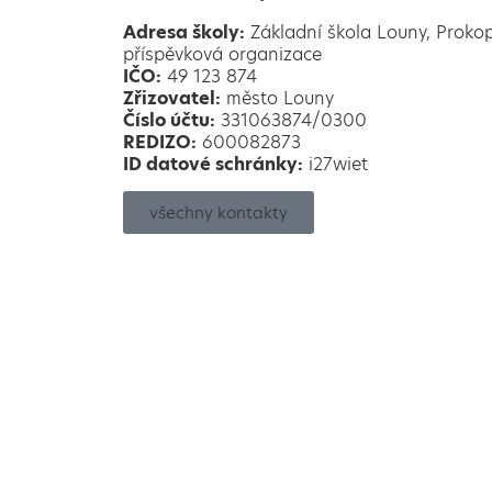
Adresa školy:
Základní škola Louny, Proko
příspěvková organizace
IČO:
49 123 874
Zřizovatel:
město Louny
Číslo účtu:
331063874/0300
REDIZO:
600082873
ID datové schránky:
i27wiet
všechny kontakty