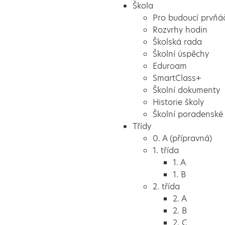
Škola
Pro budoucí prvňá
Rozvrhy hodin
Školská rada
Školní úspěchy
Eduroam
SmartClass+
Školní dokumenty
Historie školy
Školní poradenské 
Třídy
0. A (přípravná)
1. třída
1. A
1. B
2. třída
2. A
2. B
2. C