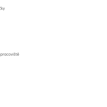
čky
pracoviště