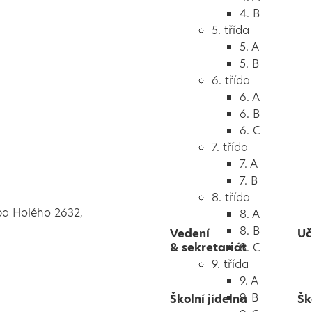
4. B
5. třída
5. A
5. B
6. třída
6. A
6. B
6. C
7. třída
7. A
7. B
8. třída
pa Holého 2632,
8. A
8. B
Vedení
Uč
& sekretariát
8. C
9. třída
9. A
9. B
Školní jídelna
Šk