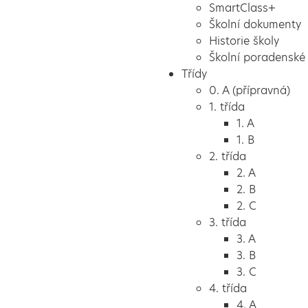
SmartClass+
Školní dokumenty
Historie školy
Školní poradenské 
Třídy
0. A (přípravná)
1. třída
1. A
1. B
2. třída
2. A
2. B
2. C
3. třída
3. A
3. B
3. C
4. třída
4. A