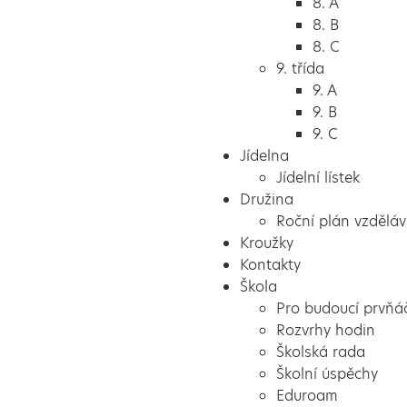
8. A
8. B
8. C
9. třída
9. A
9. B
9. C
Jídelna
Jídelní lístek
Družina
Roční plán vzděláv
Kroužky
Kontakty
Škola
Pro budoucí prvňá
Rozvrhy hodin
Školská rada
Školní úspěchy
Eduroam