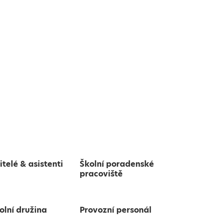
itelé & asistenti
Školní poradenské
pracoviště
olní družina
Provozní personál