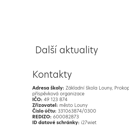
Další aktuality
Kontakty
Adresa školy:
Základní škola Louny, Proko
příspěvková organizace
IČO:
49 123 874
Zřizovatel:
město Louny
Číslo účtu:
331063874/0300
REDIZO:
600082873
ID datové schránky:
i27wiet