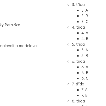
3. třída
3. A
3. B
3. C
ky Petrušce.
4. třída
4. A
4. B
5. třída
 malovali a modelovali.
5. A
5. B
6. třída
6. A
6. B
6. C
7. třída
7. A
7. B
8. třída