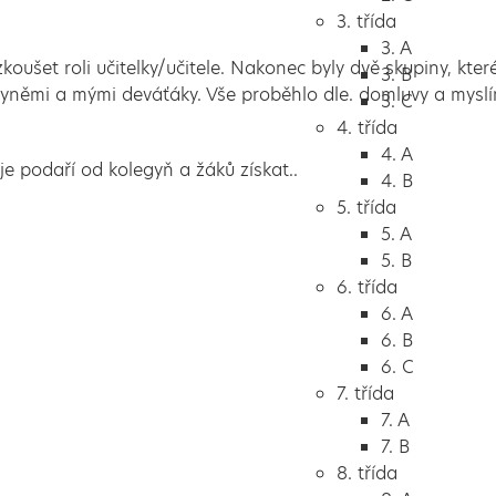
3. třída
3. A
koušet roli učitelky/učitele. Nakonec byly dvě skupiny, kter
3. B
němi a mými deváťáky. Vše proběhlo dle. domluvy a myslím,
3. C
4. třída
4. A
je podaří od kolegyň a žáků získat..
4. B
5. třída
5. A
5. B
6. třída
6. A
6. B
6. C
7. třída
7. A
7. B
8. třída