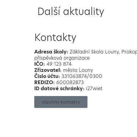
Další aktuality
Kontakty
Adresa školy:
Základní škola Louny, Proko
příspěvková organizace
IČO:
49 123 874
Zřizovatel:
město Louny
Číslo účtu:
331063874/0300
REDIZO:
600082873
ID datové schránky:
i27wiet
všechny kontakty