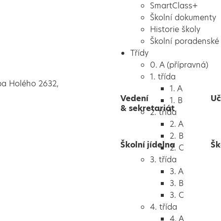
SmartClass+
Školní dokumenty
Historie školy
Školní poradenské 
Třídy
0. A (přípravná)
1. třída
pa Holého 2632,
1. A
Vedení
Uč
1. B
& sekretariát
2. třída
2. A
2. B
Školní jídelna
Šk
2. C
3. třída
3. A
3. B
3. C
4. třída
4. A