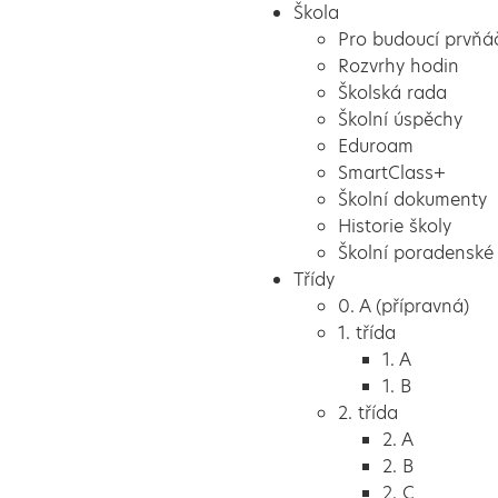
Škola
Pro budoucí prvňá
Rozvrhy hodin
Školská rada
Školní úspěchy
Eduroam
SmartClass+
Školní dokumenty
Historie školy
Školní poradenské 
Třídy
0. A (přípravná)
1. třída
1. A
1. B
2. třída
2. A
2. B
2. C