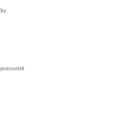
čky
pracoviště