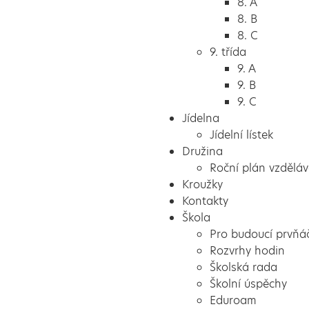
8. A
8. B
8. C
9. třída
9. A
9. B
9. C
Jídelna
Jídelní lístek
Družina
Roční plán vzděláv
Kroužky
Kontakty
Škola
Pro budoucí prvňá
Rozvrhy hodin
Školská rada
Školní úspěchy
Eduroam