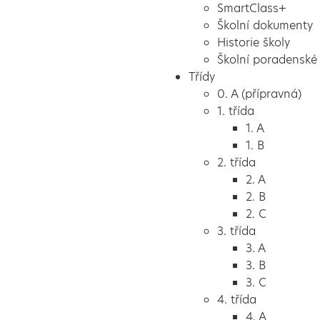
SmartClass+
Školní dokumenty
Historie školy
Školní poradenské 
Třídy
0. A (přípravná)
1. třída
1. A
1. B
2. třída
2. A
2. B
2. C
3. třída
3. A
3. B
3. C
4. třída
4. A