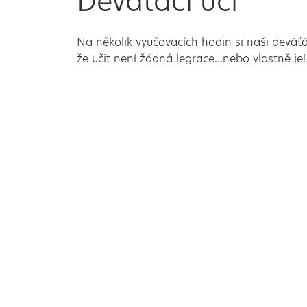
Deváťáci učí
Na několik vyučovacích hodin si naši deváťáci v
že učit není žádná legrace…nebo vlastně je! V