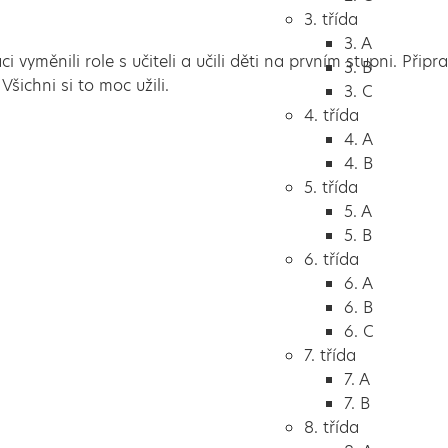
3. třída
3. A
yměnili role s učiteli a učili děti na prvním stupni. Připravi
3. B
šichni si to moc užili.
3. C
4. třída
4. A
4. B
5. třída
5. A
5. B
6. třída
6. A
6. B
6. C
7. třída
7. A
7. B
8. třída