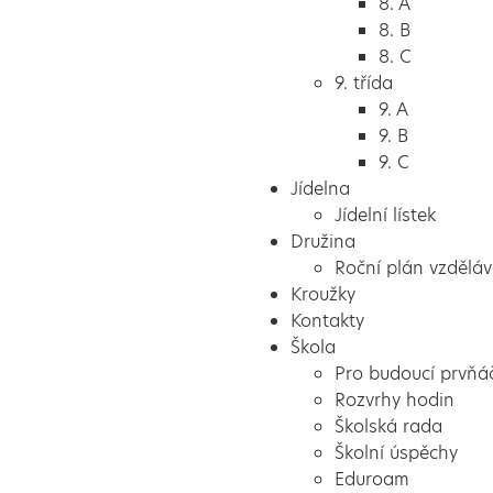
8. A
8. B
8. C
9. třída
9. A
9. B
9. C
Jídelna
Jídelní lístek
Družina
Roční plán vzděláv
Kroužky
Kontakty
Škola
Pro budoucí prvňá
Rozvrhy hodin
Školská rada
Školní úspěchy
Eduroam