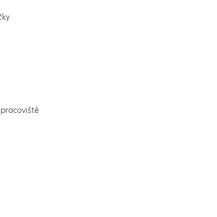
čky
pracoviště