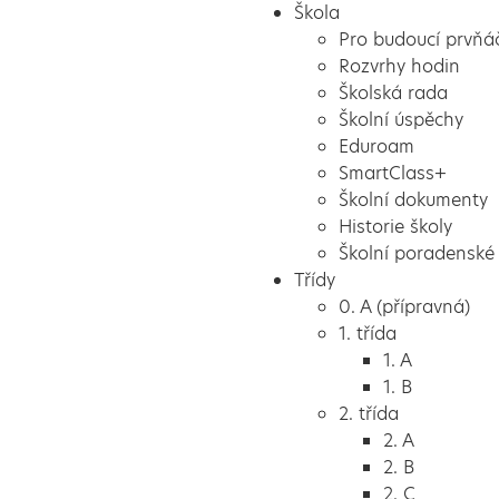
Škola
Pro budoucí prvňá
Rozvrhy hodin
Školská rada
Školní úspěchy
Eduroam
SmartClass+
Školní dokumenty
Historie školy
Školní poradenské 
Třídy
0. A (přípravná)
1. třída
1. A
1. B
2. třída
2. A
2. B
2. C