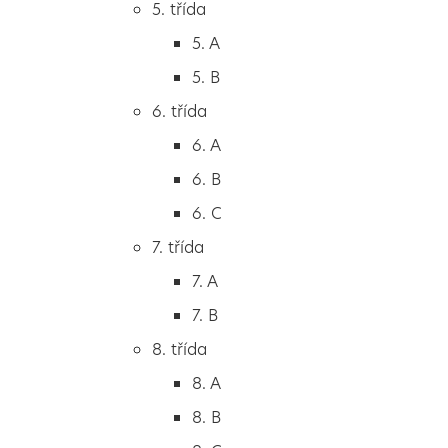
5. třída
2. B
5. A
2. C
5. B
3. třída
6. třída
3. A
6. A
3. B
6. B
3. C
6. C
4. třída
7. třída
4. A
7. A
4. B
7. B
5. třída
8. třída
5. A
8. A
5. B
8. B
6. třída