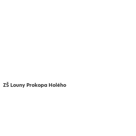
ZŠ Louny Prokopa Holého
Vytvořeno
Školalokou
2024