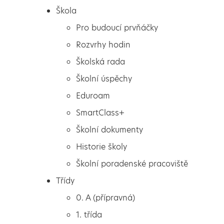
Škola
Pro budoucí prvňáčky
Rozvrhy hodin
Školská rada
Školní úspěchy
Eduroam
SmartClass+
Školní dokumenty
Historie školy
Školní poradenské pracoviště
Škola
Den v ZOO Praha
Třídy
Pro budoucí prvňáčky
0. A (přípravná)
Rozvrhy hodin
1. třída
Školská rada