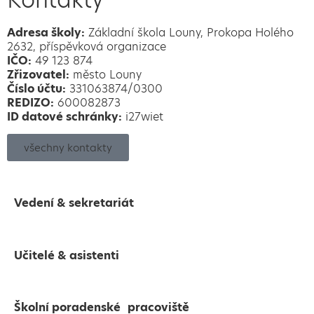
Adresa školy:
Základní škola Louny, Prokopa Holého
2632, příspěvková organizace
IČO:
49 123 874
Zřizovatel:
město Louny
Číslo účtu:
331063874/0300
REDIZO:
600082873
ID datové schránky:
i27wiet
všechny kontakty
Vedení & sekretariát
Učitelé & asistenti
Školní poradenské pracoviště