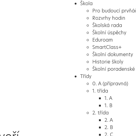
Škola
Pro budoucí prvňá
Rozvrhy hodin
Školská rada
Školní úspěchy
Eduroam
SmartClass+
Školní dokumenty
Historie školy
Školní poradenské 
Třídy
0. A (přípravná)
1. třída
1. A
1. B
2. třída
2. A
2. B
2. C