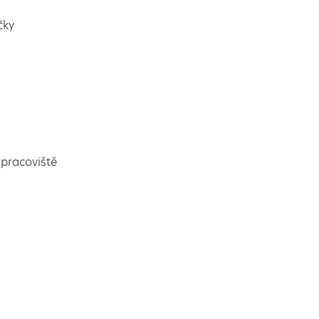
čky
pracoviště