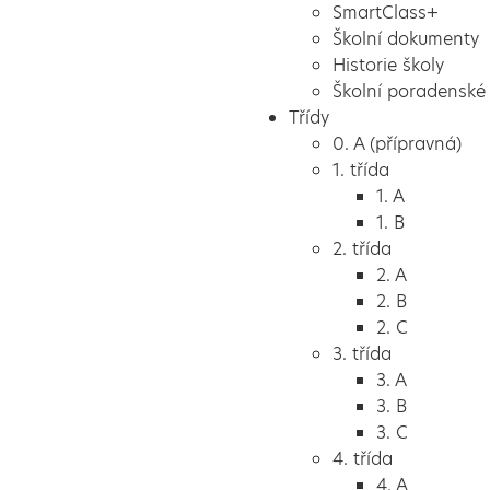
SmartClass+
Školní dokumenty
Historie školy
Školní poradenské 
Třídy
0. A (přípravná)
1. třída
1. A
1. B
2. třída
2. A
2. B
2. C
3. třída
3. A
3. B
3. C
4. třída
4. A