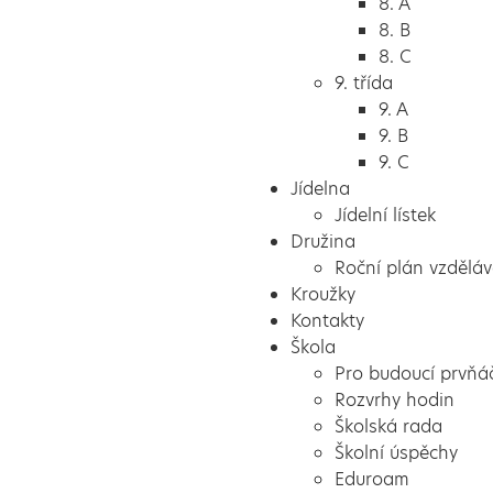
8. A
8. B
8. C
9. třída
9. A
9. B
9. C
Jídelna
Jídelní lístek
Družina
Roční plán vzděláv
Kroužky
Kontakty
Škola
Pro budoucí prvňá
Rozvrhy hodin
Školská rada
Školní úspěchy
Eduroam