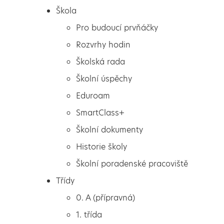
Škola
Pro budoucí prvňáčky
Rozvrhy hodin
Školská rada
Školní úspěchy
Eduroam
SmartClass+
Školní dokumenty
Historie školy
Školní poradenské pracoviště
Škola
DEN NARUBY
Třídy
Pro budoucí prvňáčky
0. A (přípravná)
Rozvrhy hodin
1. třída
Školská rada