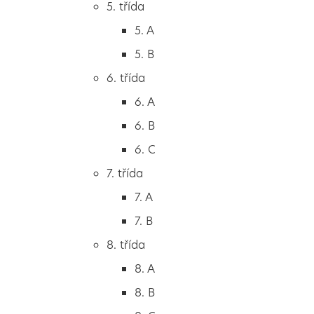
5. třída
2. B
5. A
2. C
5. B
3. třída
6. třída
3. A
6. A
3. B
6. B
3. C
6. C
4. třída
7. třída
4. A
7. A
4. B
7. B
5. třída
8. třída
5. A
8. A
5. B
8. B
6. třída