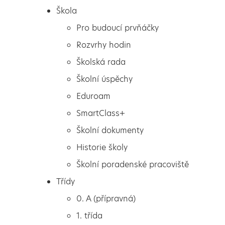
Škola
Pro budoucí prvňáčky
Rozvrhy hodin
Školská rada
Školní úspěchy
Eduroam
SmartClass+
Školní dokumenty
Historie školy
Školní poradenské pracoviště
Škola
Danečkovy taneční
Třídy
Pro budoucí prvňáčky
úspěchy
0. A (přípravná)
Rozvrhy hodin
1. třída
Školská rada