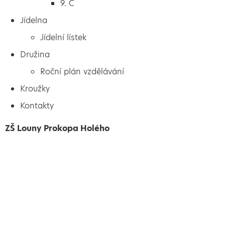
9. C
Jídelna
Jídelní lístek
Družina
Roční plán vzdělávání
Kroužky
Kontakty
ZŠ Louny Prokopa Holého
Vytvořeno
Školalokou
2024