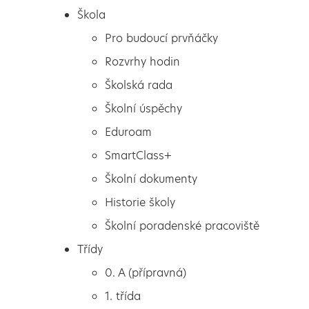
Škola
Pro budoucí prvňáčky
Rozvrhy hodin
Školská rada
Školní úspěchy
Eduroam
SmartClass+
Školní dokumenty
Historie školy
Školní poradenské pracoviště
Škola
Cestujeme prstem po
Třídy
Pro budoucí prvňáčky
mapě
0. A (přípravná)
Rozvrhy hodin
1. třída
Školská rada