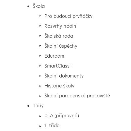
Škola
Pro budoucí prvňáčky
Rozvrhy hodin
Školská rada
Školní úspěchy
Eduroam
SmartClass+
Školní dokumenty
Historie školy
Školní poradenské pracoviště
Škola
Celostátní finále soutěže
Třídy
Pro budoucí prvňáčky
Nejlepší chemik ČR
0. A (přípravná)
Rozvrhy hodin
1. třída
Školská rada