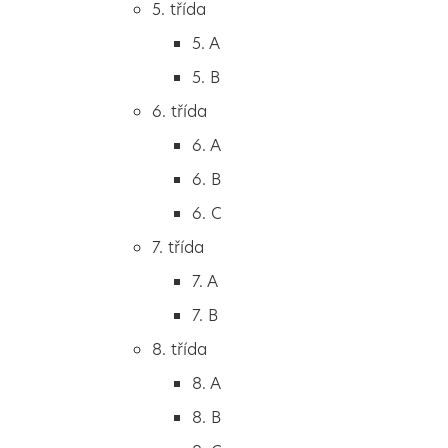
5. třída
2. B
5. A
2. C
5. B
3. třída
6. třída
3. A
6. A
3. B
6. B
3. C
6. C
4. třída
7. třída
4. A
7. A
4. B
7. B
5. třída
8. třída
5. A
8. A
5. B
8. B
6. třída