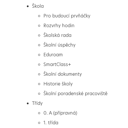
Škola
Pro budoucí prvňáčky
Rozvrhy hodin
Školská rada
Školní úspěchy
Eduroam
SmartClass+
Školní dokumenty
Historie školy
Školní poradenské pracoviště
Škola
Blue-Boti ve výuce
Třídy
Pro budoucí prvňáčky
informatiky
0. A (přípravná)
Rozvrhy hodin
1. třída
Školská rada