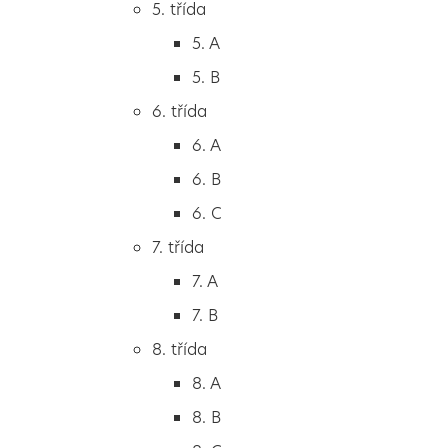
5. třída
2. B
5. A
2. C
5. B
3. třída
6. třída
3. A
6. A
3. B
6. B
3. C
6. C
4. třída
7. třída
4. A
7. A
4. B
7. B
5. třída
8. třída
5. A
8. A
5. B
8. B
6. třída