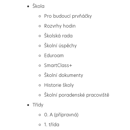
Škola
Pro budoucí prvňáčky
Rozvrhy hodin
Školská rada
Školní úspěchy
Eduroam
SmartClass+
Školní dokumenty
Historie školy
Školní poradenské pracoviště
Škola
Blíží se jaro
Třídy
Pro budoucí prvňáčky
0. A (přípravná)
Rozvrhy hodin
1. třída
Školská rada