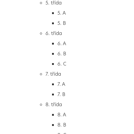
5. třída
2. B
5. A
2. C
5. B
3. třída
6. třída
3. A
6. A
3. B
6. B
3. C
6. C
4. třída
7. třída
4. A
7. A
4. B
7. B
5. třída
8. třída
5. A
8. A
5. B
8. B
6. třída