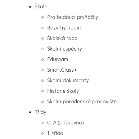
Škola
Pro budoucí prvňáčky
Rozvrhy hodin
Školská rada
Školní úspěchy
Eduroam
SmartClass+
Školní dokumenty
Historie školy
Školní poradenské pracoviště
Škola
Besedy v knihovně na
Třídy
Pro budoucí prvňáčky
téma Motivy a důsledky
0. A (přípravná)
Rozvrhy hodin
extrémistických činů
1. třída
Školská rada