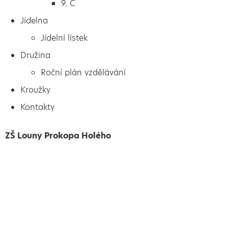
9. C
Jídelna
Jídelní lístek
Družina
Roční plán vzdělávání
Kroužky
Kontakty
ZŠ Louny Prokopa Holého
Vytvořeno
Školalokou
2024