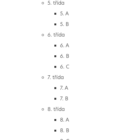
5. třída
Číslo účtu:
331063874/0300
2. B
REDIZO:
600082873
5. A
2. C
ID datové schránky:
i27wiet
5. B
3. třída
všechny kontakty
6. třída
3. A
6. A
3. B
Vedení & sekretariát
6. B
3. C
6. C
4. třída
7. třída
Učitelé & asistenti
4. A
7. A
4. B
7. B
5. třída
Školní poradenské pracoviště
8. třída
5. A
8. A
5. B
Školní jídelna
8. B
6. třída