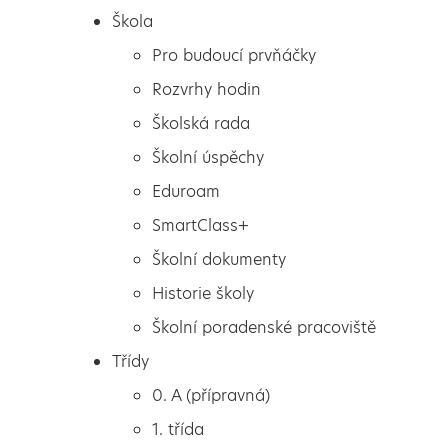
Škola
Pro budoucí prvňáčky
Rozvrhy hodin
Školská rada
Školní úspěchy
Eduroam
SmartClass+
Školní dokumenty
Historie školy
Školní poradenské pracoviště
Škola
Beseda s Ivonou
Třídy
Pro budoucí prvňáčky
Březinovou
0. A (přípravná)
Rozvrhy hodin
1. třída
Školská rada